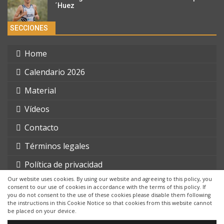
´Huez
SECCIONES
Home
Calendario 2026
Material
Vídeos
Contacto
Términos legales
Política de privacidad
Our website uses cookies. By using our website and agreeing to this policy, you
consent to our use of cookies in accordance with the terms of this policy. If
you do not consent to the use of these cookies please disable them following
the instructions in this Cookie Notice so that cookies from this website cannot
be placed on your device.
© 2026 - triatlonchannel.com. Todos los derechos reservados.